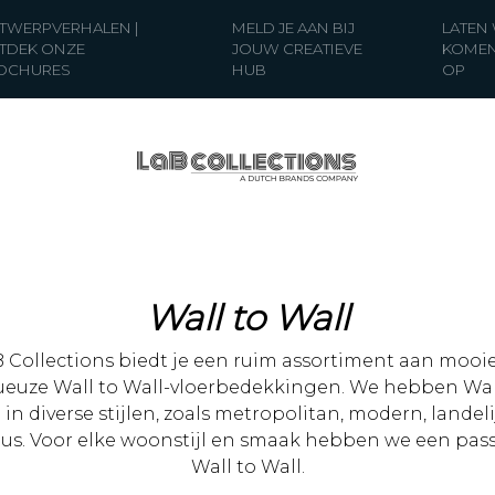
TWERPVERHALEN |
MELD JE AAN BIJ
LATEN
TDEK ONZE
JOUW CREATIEVE
KOMEN
OCHURES
HUB
OP
Wall to Wall
 Collections biedt je een ruim assortiment aan mooi
ueuze Wall to Wall-vloerbedekkingen. We hebben Wal
 in diverse stijlen, zoals metropolitan, modern, landeli
eus. Voor elke woonstijl en smaak hebben we een pas
Wall to Wall.