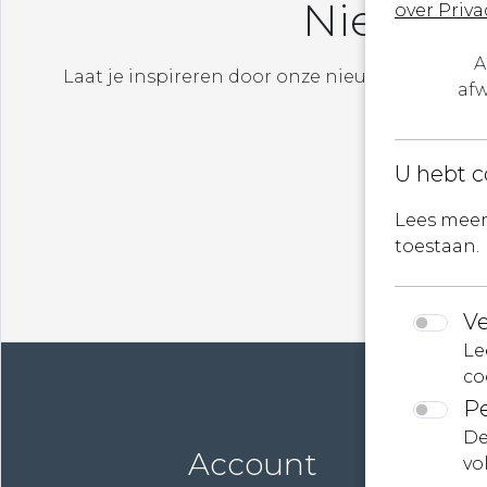
Nieuwsb
over Priva
A
Laat je inspireren door onze nieuwste ontw
afw
evenemente
U hebt c
Lees meer 
toestaan.
Ve
Le
co
Pe
De
Account
vo