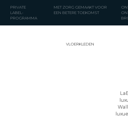
PRIVATE
MET ZORG GEMAAKT VOOR
ON
LABEL-
EEN BETERE TOEKOMST
ON
PROGRAMMA
BR
VLOERKLEDEN
LaB
lux
Wall
luxu