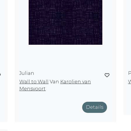
Julian
Wall to Wall
Van
Karolien van
W
Mensvoort
Details