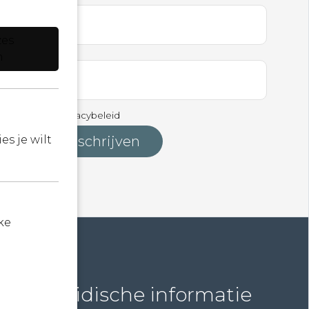
en ...
zes
n
 akkoord met
Privacybeleid
s je wilt
ke
Juridische informatie