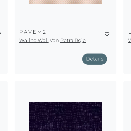
P A V E M 2
L
Wall to Wall
Van
Petra Roje
W
Details