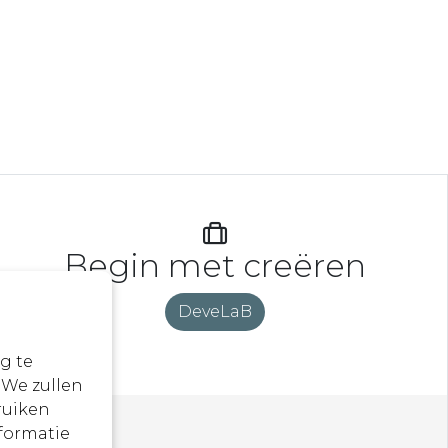
Begin met creëren
DeveLaB
g te
 We zullen
ruiken
formatie