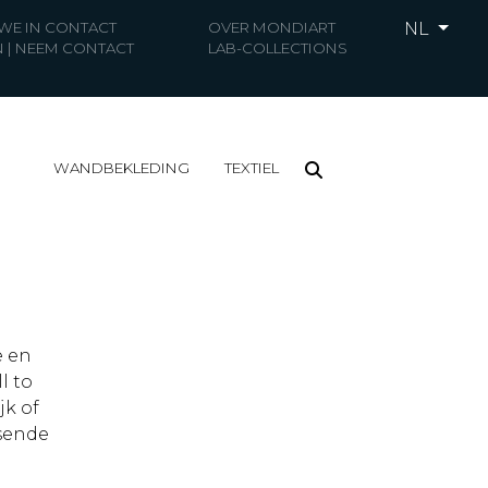
 WE IN CONTACT
OVER MONDIART
NL
 | NEEM CONTACT
LAB-COLLECTIONS
WANDBEKLEDING
TEXTIEL
e en
l to
jk of
sende