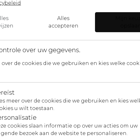
rief
cybeleid
Ik ben e
lles
Alles
Mijn keu
erpen, kunstwerken en aankomende
ijzen
accepteren
opslaa
n!
E-mail
ontrole over uw gegevens.
ik ga
over de cookies die we gebruiken en kies welke cookie
reist
es meer over de cookies die we gebruiken en kies wel
okies u wilt toestaan.
rsonalisatie
ze cookies slaan informatie op over uw acties om uw
Contact
lgende bezoek aan de website te personaliseren.