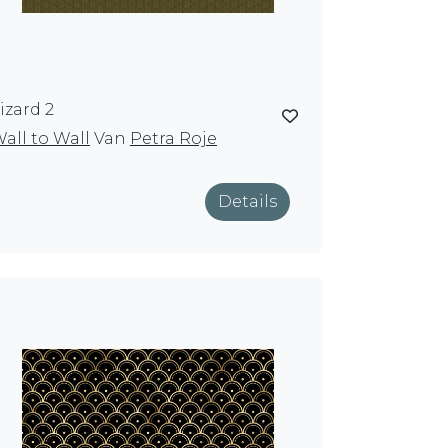
izard 2
all to Wall
Van
Petra Roje
Details