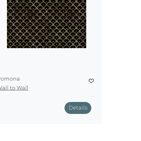
Pomona
all to Wall
Details