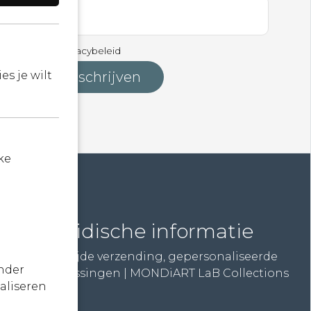
 akkoord met
Privacybeleid
s je wilt
ke
Juridische informatie
Wereldwijde verzending, gepersonaliseerde
nder
betaaloplossingen | MONDiART LaB Collections
aliseren