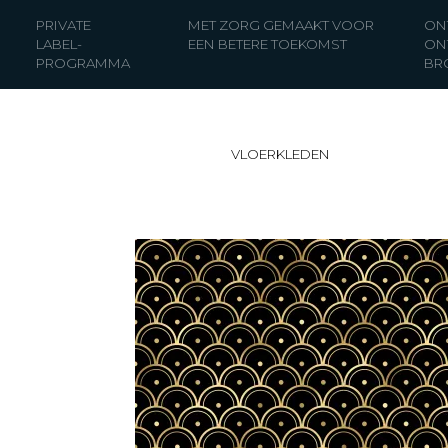
PRIVATE
MET ZORG GEMAAKT VOOR
ON
LABEL-
EEN BETERE TOEKOMST
ON
PROGRAMMA
BR
VLOERKLEDEN