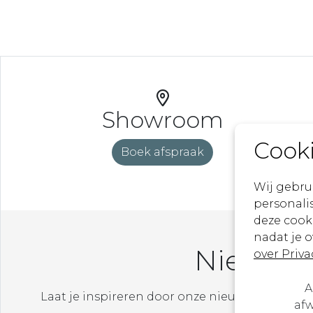
Showroom
Cook
Boek afspraak
Wij gebru
personalis
deze cook
nadat je 
Nieuwsb
over Priva
A
Laat je inspireren door onze nieuwste ontw
afw