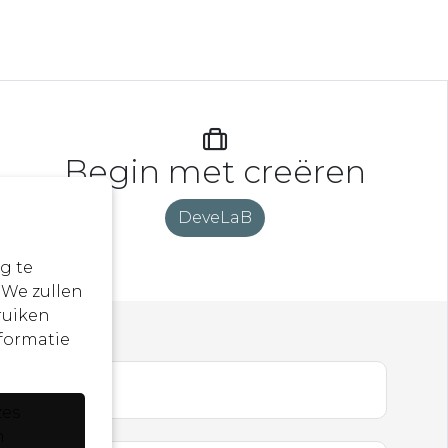
Begin met creëren
DeveLaB
g te
 We zullen
ruiken
formatie
en ...
zes
n