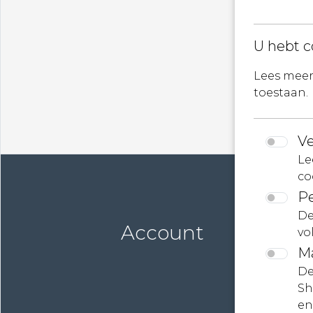
evenemente
U hebt c
Lees meer 
toestaan.
Ve
Le
co
Pe
De
Account
vo
M
De
Sh
en