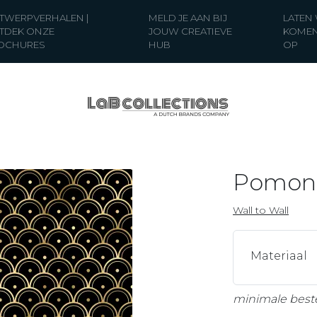
TWERPVERHALEN |
MELD JE AAN BIJ
LATEN
TDEK ONZE
JOUW CREATIEVE
KOMEN
OCHURES
HUB
OP
Pomon
Wall to Wall
Materiaal
minimale best