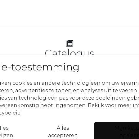
Catalogus
ie-toestemming
Raak geïnspireerd
iken cookies en andere technologieën om uw ervarin
eren, advertenties te tonen en analyses uit te voeren.
ies van technologieën pas voor deze doeleinden geb
overeenkomstig hebt ingenomen. Bekijk voor meer in
rief
cybeleid
Ik ben e
lles
Alles
Mijn keu
erpen, kunstwerken en aankomende
ijzen
accepteren
opslaa