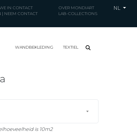
 WE IN CONTACT
OVER MONDIART
NL
 | NEEM CONTACT
LAB-COLLECTIONS
WANDBEKLEDING
TEXTIEL
a
elhoeveelheid is 10m2