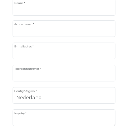
Naam *
Achternaam *
E-mailadres *
Telefoonnummer *
Coutry/Region *
Inquiry *