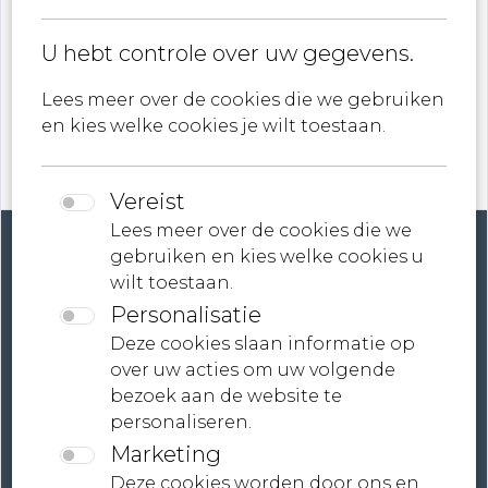
U hebt controle over uw gegevens.
ik ga akkoord met
Privacybeleid
Lees meer over de cookies die we gebruiken
en kies welke cookies je wilt toestaan.
Vereist
Lees meer over de cookies die we
gebruiken en kies welke cookies u
wilt toestaan.
Personalisatie
Account
Deze cookies slaan informatie op
over uw acties om uw volgende
Contact
bezoek aan de website te
personaliseren.
Neem contact met ons op
Marketing
Voorwaarden
Deze cookies worden door ons en