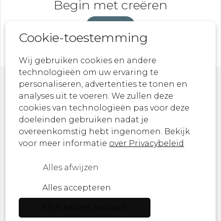
Begin met creëren
DeveLaB
Cookie-toestemming
Wij gebruiken cookies en andere
technologieën om uw ervaring te
personaliseren, advertenties te tonen en
Nieuwsbrief
analyses uit te voeren. We zullen deze
cookies van technologieën pas voor deze
doeleinden gebruiken nadat je
Laat je inspireren door onze nieuwste
overeenkomstig hebt ingenomen. Bekijk
ontwerpen, kunstwerken en aankomende
voor meer informatie
over Privacybeleid
evenementen!
Alles afwijzen
Ik ben een ...
Alles accepteren
Mijn keuzes opslaan
E-mail